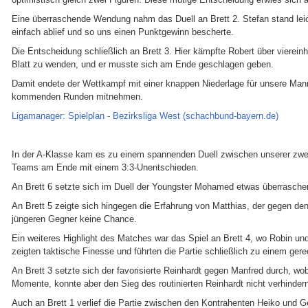
Eine überraschende Wendung nahm das Duell an Brett 2. Stefan stand leich
einfach ablief und so uns einen Punktgewinn bescherte.
Die Entscheidung schließlich an Brett 3. Hier kämpfte Robert über vierein
Blatt zu wenden, und er musste sich am Ende geschlagen geben.
Damit endete der Wettkampf mit einer knappen Niederlage für unsere Manns
kommenden Runden mitnehmen.
Ligamanager: Spielplan - Bezirksliga West (schachbund-bayern.de)
In der A-Klasse kam es zu einem spannenden Duell zwischen unserer zweit
Teams am Ende mit einem 3:3-Unentschieden.
An Brett 6 setzte sich im Duell der Youngster Mohamed etwas überrasche
An Brett 5 zeigte sich hingegen die Erfahrung von Matthias, der gegen d
jüngeren Gegner keine Chance.
Ein weiteres Highlight des Matches war das Spiel an Brett 4, wo Robin und
zeigten taktische Finesse und führten die Partie schließlich zu einem ge
An Brett 3 setzte sich der favorisierte Reinhardt gegen Manfred durch, w
Momente, konnte aber den Sieg des routinierten Reinhardt nicht verhinder
Auch an Brett 1 verlief die Partie zwischen den Kontrahenten Heiko und Ge