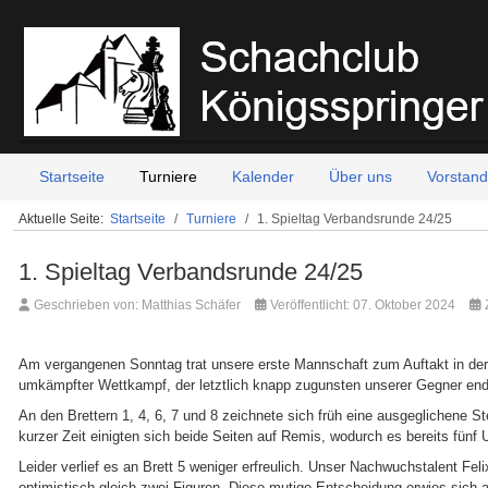
Startseite
Turniere
Kalender
Über uns
Vorstand
Aktuelle Seite:
Startseite
Turniere
1. Spieltag Verbandsrunde 24/25
1. Spieltag Verbandsrunde 24/25
Geschrieben von:
Matthias Schäfer
Veröffentlicht: 07. Oktober 2024
Am vergangenen Sonntag trat unsere erste Mannschaft zum Auftakt in der
umkämpfter Wettkampf, der letztlich knapp zugunsten unserer Gegner end
An den Brettern 1, 4, 6, 7 und 8 zeichnete sich früh eine ausgeglichene St
kurzer Zeit einigten sich beide Seiten auf Remis, wodurch es bereits fün
Leider verlief es an Brett 5 weniger erfreulich. Unser Nachwuchstalent Fel
optimistisch gleich zwei Figuren. Diese mutige Entscheidung erwies sich al