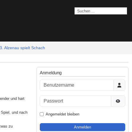
3. Alzenau spielt Schach
Anmeldung
Benutzername
Passwort
ender und hart
Passwor
 Spiel, und nach
Angemeldet bleiben
etwas zu
Anmelden