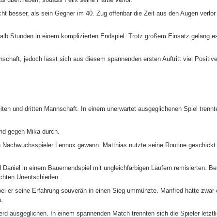
t besser, als sein Gegner im 40. Zug offenbar die Zeit aus den Augen verlor
halb Stunden in einem komplizierten Endspiel. Trotz großem Einsatz gelang e
chaft, jedoch lässt sich aus diesem spannenden ersten Auftritt viel Positive
en und dritten Mannschaft. In einem unerwartet ausgeglichenen Spiel trennte
nd gegen Mika durch.
en Nachwuchsspieler Lennox gewann. Matthias nutzte seine Routine geschickt
 Daniel in einem Bauernendspiel mit ungleichfarbigen Läufern remisierten. Be
rechten Unentschieden.
obei er seine Erfahrung souverän in einen Sieg ummünzte. Manfred hatte zwar 
n.
rd ausgeglichen. In einem spannenden Match trennten sich die Spieler letztli