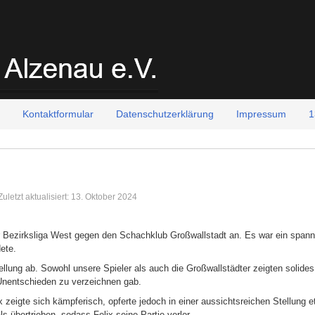
Kontaktformular
Datenschutzerklärung
Impressum
1
Zuletzt aktualisiert: 13. Oktober 2024
 Bezirksliga West gegen den Schachklub Großwallstadt an. Es war ein spann
ete.
ellung ab. Sowohl unsere Spieler als auch die Großwallstädter zeigten solides
f Unentschieden zu verzeichnen gab.
ix zeigte sich kämpferisch, opferte jedoch in einer aussichtsreichen Stellung 
s übertrieben, sodass Felix seine Partie verlor.