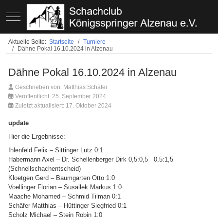
Mobile Menu Toggle
Aktuelle Seite:
Startseite
Turniere
Dähne Pokal 16.10.2024 in Alzenau
Dähne Pokal 16.10.2024 in Alzenau
Geschrieben von:
Matthias Schäfer
Veröffentlicht: 25. September 2024
Zuletzt aktualisiert: 17. Oktober 2024
update
Hier die Ergebnisse:
Ihlenfeld Felix – Sittinger Lutz 0:1
Habermann Axel – Dr. Schellenberger Dirk 0,5:0,5 0,5:1,5
(Schnellschachentscheid)
Kloetgen Gerd – Baumgarten Otto 1:0
Voellinger Florian – Susallek Markus 1:0
Maache Mohamed – Schmid Tilman 0:1
Schäfer Matthias – Hüttinger Siegfried 0:1
Scholz Michael – Stein Robin 1:0